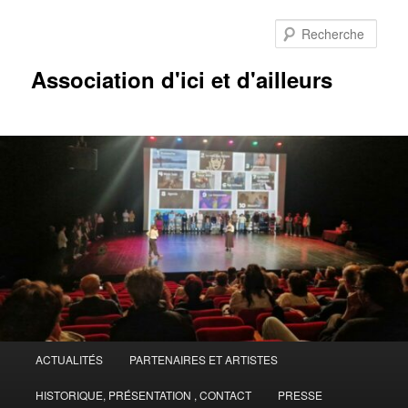
Aller
Aller
au
au
Rech
contenu
contenu
principal
secondaire
Association d'ici et d'ailleurs
Menu
ACTUALITÉS
PARTENAIRES ET ARTISTES
principal
HISTORIQUE, PRÉSENTATION , CONTACT
PRESSE