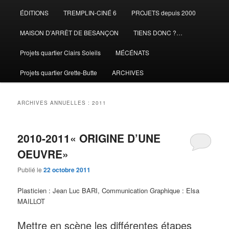
ÉDITIONS
TREMPLIN-CINÉ 6
PROJETS depuis 2000
MAISON D’ARRÊT DE BESANÇON
TIENS DONC ?…
Projets quartier Clairs Soleils
MÉCÉNATS
Projets quartier Grette-Butte
ARCHIVES
ARCHIVES ANNUELLES :
2011
2010-2011« ORIGINE D’UNE
OEUVRE»
Publié le
22 octobre 2011
Plasticien : Jean Luc BARI, Communication Graphique : Elsa
MAILLOT
Mettre en scène les différentes étapes