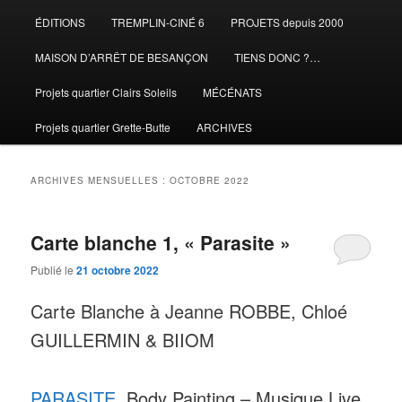
ÉDITIONS
TREMPLIN-CINÉ 6
PROJETS depuis 2000
MAISON D’ARRÊT DE BESANÇON
TIENS DONC ?…
Projets quartier Clairs Soleils
MÉCÉNATS
Projets quartier Grette-Butte
ARCHIVES
ARCHIVES MENSUELLES :
OCTOBRE 2022
Carte blanche 1, « Parasite »
Publié le
21 octobre 2022
Carte Blanche à Jeanne ROBBE, Chloé
GUILLERMIN & BIIOM
PARASITE
, Body Painting – Musique Live