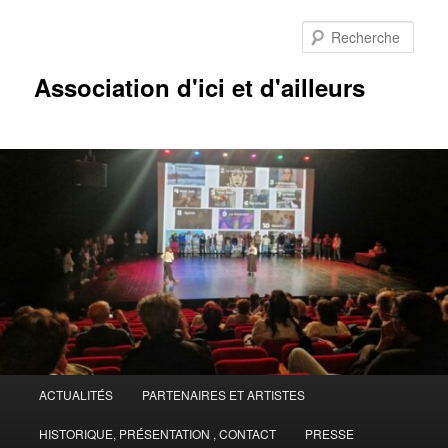
Aller
Aller
au
au
Rech
contenu
contenu
principal
secondaire
Association d'ici et d'ailleurs
Menu
ACTUALITÉS
PARTENAIRES ET ARTISTES
principal
HISTORIQUE, PRÉSENTATION , CONTACT
PRESSE