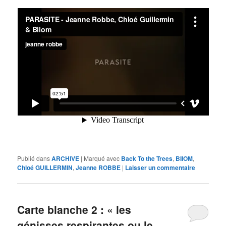
Publié dans
ARCHIVE
|
Marqué avec
Back To the Trees
,
BIIOM
,
Chloé GUILLERMIN
,
Jeanne ROBBE
|
Laisser un commentaire
Carte blanche 2 : « les
génisses respirantes ou le