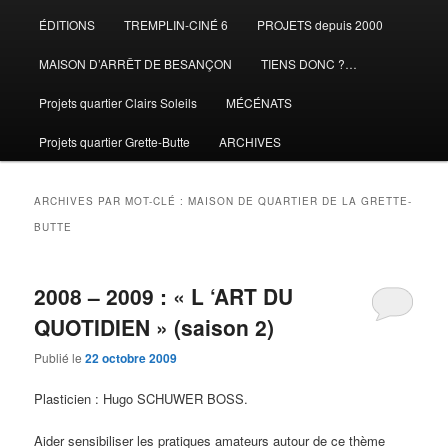
ÉDITIONS
TREMPLIN-CINÉ 6
PROJETS depuis 2000
MAISON D’ARRÊT DE BESANÇON
TIENS DONC ?…
Projets quartier Clairs Soleils
MÉCÉNATS
Projets quartier Grette-Butte
ARCHIVES
ARCHIVES PAR MOT-CLÉ :
MAISON DE QUARTIER DE LA GRETTE-
BUTTE
2008 – 2009 : « L ‘ART DU
QUOTIDIEN » (saison 2)
Publié le
22 octobre 2009
Plasticien : Hugo SCHUWER BOSS.
Aider sensibiliser les pratiques amateurs autour de ce thème