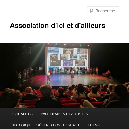
Aller
Aller
au
au
Rech
contenu
contenu
principal
secondaire
Association d'ici et d'ailleurs
Menu
ACTUALITÉS
PARTENAIRES ET ARTISTES
principal
HISTORIQUE, PRÉSENTATION , CONTACT
PRESSE