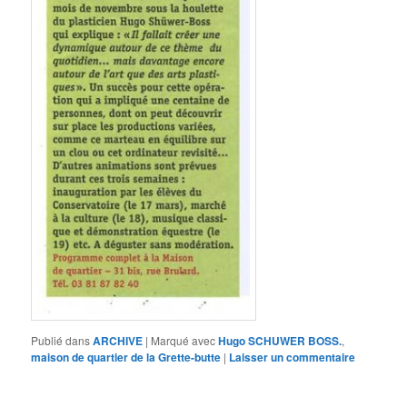
Publié dans
ARCHIVE
|
Marqué avec
Hugo SCHUWER BOSS.
,
maison de quartier de la Grette-butte
|
Laisser un commentaire