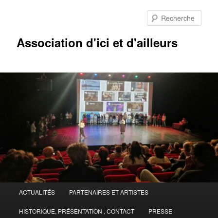
Aller
Aller
au
au
Rech
contenu
contenu
principal
secondaire
Association d'ici et d'ailleurs
Menu
ACTUALITÉS
PARTENAIRES ET ARTISTES
principal
HISTORIQUE, PRÉSENTATION , CONTACT
PRESSE