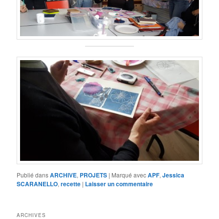
Publié dans
ARCHIVE
,
PROJETS
|
Marqué avec
APF
,
Jessica
SCARANELLO
,
recette
|
Laisser un commentaire
ARCHIVES