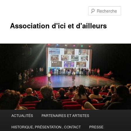
Aller
Aller
au
au
Rech
contenu
contenu
principal
secondaire
Association d'ici et d'ailleurs
Menu
ACTUALITÉS
PARTENAIRES ET ARTISTES
principal
HISTORIQUE, PRÉSENTATION , CONTACT
PRESSE