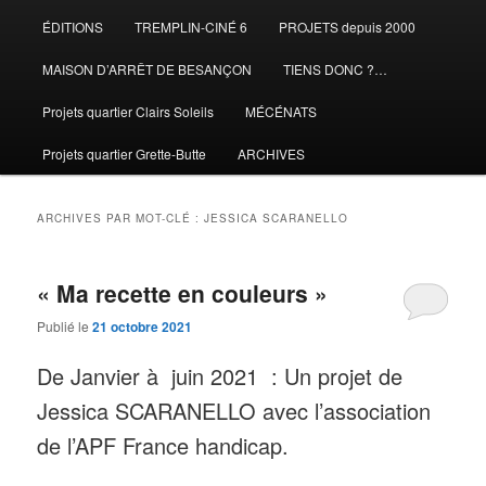
ÉDITIONS
TREMPLIN-CINÉ 6
PROJETS depuis 2000
MAISON D’ARRÊT DE BESANÇON
TIENS DONC ?…
Projets quartier Clairs Soleils
MÉCÉNATS
Projets quartier Grette-Butte
ARCHIVES
ARCHIVES PAR MOT-CLÉ :
JESSICA SCARANELLO
« Ma recette en couleurs »
Publié le
21 octobre 2021
De Janvier à juin 2021 : Un projet de
Jessica SCARANELLO avec l’association
de l’APF France handicap.