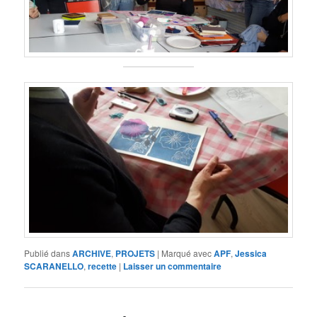
Publié dans
ARCHIVE
,
PROJETS
|
Marqué avec
APF
,
Jessica
SCARANELLO
,
recette
|
Laisser un commentaire