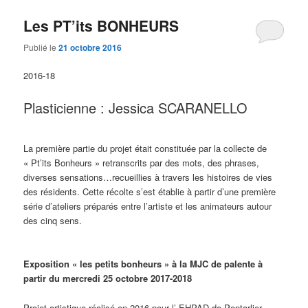
Les PT’its BONHEURS
Publié le
21 octobre 2016
2016-18
Plasticienne : Jessica SCARANELLO
La première partie du projet était constituée par la collecte de
« Pt’its Bonheurs » retranscrits par des mots, des phrases,
diverses sensations…recueillies à travers les histoires de vies
des résidents. Cette récolte s’est établie à partir d’une première
série d’ateliers préparés entre l’artiste et les animateurs autour
des cinq sens.
Exposition « les petits bonheurs » à la MJC de palente à
partir du mercredi 25 octobre 2017-2018
Projet artistique réalisé en 2016 pour l’ EHPAD de Pontarlier